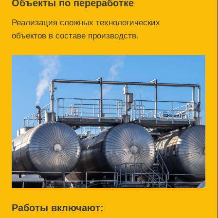
Мы строим не только
трубопроводы и станции, но и
объекты, которые обеспечивают
инфраструктуру:
административные здания;
базы, склады, ангары;
жилые помещения для персонала;
общественные и производственные здания.
Строим «под ключ»
От земляных работ до отделки и
подключения инженерных сетей, комплексно
реализуя всё необходимое для