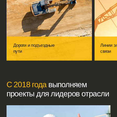
инфраструктурного объекта?
Свяжитесь с нами - мы предложим
технически выверенное решение и обеспечим
реализацию проекта в срок.
+7
Согласен с условиями
политики конфиденциальности
Согласен на
обработку персональных данных
Согласен на
распространение персональных данных