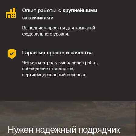
Модернизация и реконструкция
Комплектация и логистика
Антикоррозийная защита
Аренда спецтехники
Изготовление металлоконструкций
О нас
Новости
Вакансии
Клиенты
Блог
Телефон:
+7 905 408 15 92
350062, Краснодарский край, г.о. город Краснодар, г.
Краснодар, ул. им. Атарбекова, д. 1/1, помещ. № 21/1,
ОП "ССИ-Изобильный" Ставропольский край,