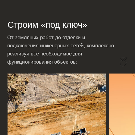
инструменты, сварочные установки.
Опыт работы с крупнейшими
заказчиками
Выполняем проекты для компаний
федерального уровня.
Гарантия сроков и качества
Четкий контроль выполнения работ,
соблюдение стандартов,
сертифицированный персонал.
Нужен надежный подрядчик
для строительства
промышленного или