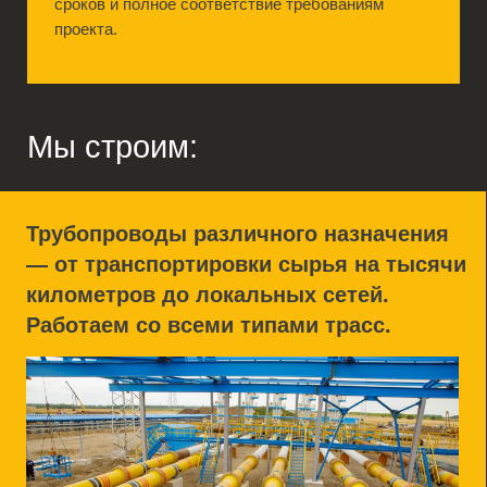
— от транспортировки сырья на тысячи
километров до локальных сетей.
Работаем со всеми типами трасс.
Выполняемые работы:
геодезическая подготовка трассы;
земляные работы;
устройство линейной части трубопроводов;
сварка, изоляция, проверка герметичности;