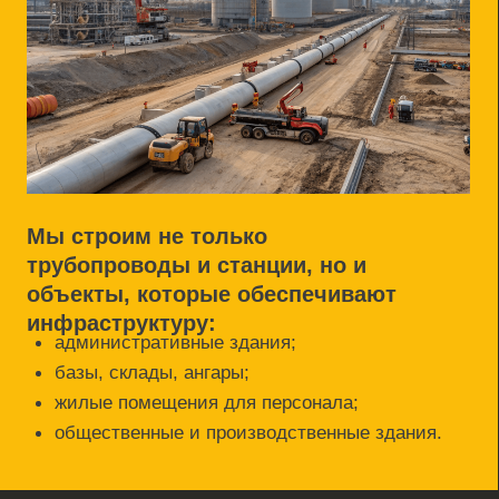
С 2018 года
выполняем
проекты для лидеров отрасли
Дороги и подъездные
Линии электропереда
пути
связи
Полный цикл строительства
От проектирования и инжиниринга до
сдачи объекта «под ключ».
Собственная техника и оборудование
50+ единиц строительной техники,