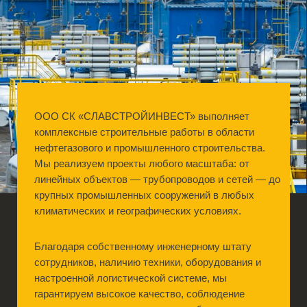
ООО СК «СЛАВСТРОЙИНВЕСТ» выполняет
комплексные строительные работы в области
нефтегазового и промышленного строительства.
Мы реализуем проекты любого масштаба: от
линейных объектов — трубопроводов и сетей — до
крупных промышленных сооружений в любых
климатических и географических условиях.
Благодаря собственному инженерному штату
сотрудников, наличию техники, оборудования и
настроенной логистической системе, мы
гарантируем высокое качество, соблюдение
сроков и полное соответствие требованиям
проекта.
Мы строим:
Трубопроводы различного назначения