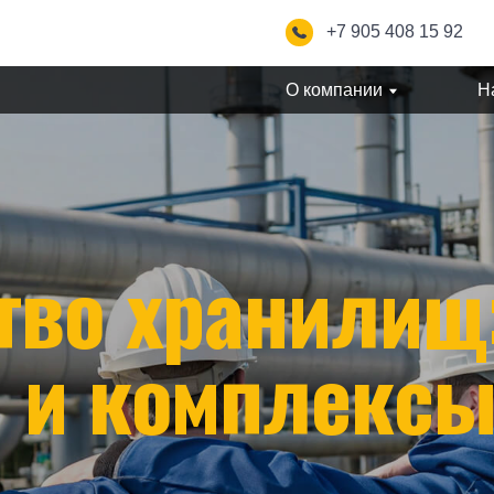
+7 905 408 15 92
info@s
О компании
Направления
во хранилищ:
и комплексы