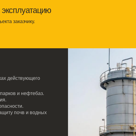
и нефтебаз.
ти.
почв и водных
 и гибкость
дление срока
я, давления и
а
и и ошибках