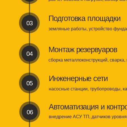
Инженерные сети
05
насосные станции, трубопроводы, кабельны
Автоматизация и контроль
06
внедрение АСУ ТП, датчиков уровня, давле
Пуско-наладка и ввод в эк
07
проверка всех систем и передача объекта за
Нормативные требования
СК «СЛАВСТРОЙИНВЕСТ» работает строго в рамках дей