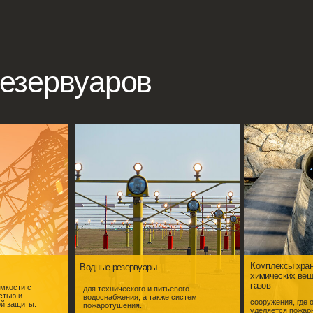
ервуаров
Комплексы хранения зерна,
Водные резервуары
химических веществ, сжиженных
газов
для технического и питьевого
водоснабжения, а также систем
сооружения, где особое внимание
пожаротушения.
уделяется пожарной безопасности и
защите окружающей среды.