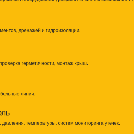
е линии.
ния, температуры, систем мониторинга утечек.
сплуатацию
казчику.
ствующего