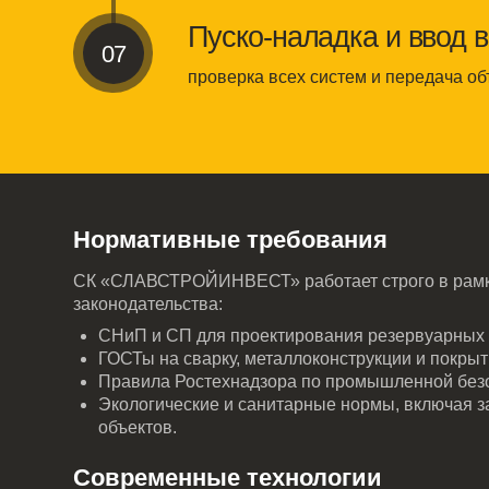
законодательства:
СНиП и СП для проектирования резервуарных парков 
ГОСТы на сварку, металлоконструкции и покрытия.
Правила Ростехнадзора по промышленной безопаснос
Экологические и санитарные нормы, включая защиту 
объектов.
Современные технологии
Модульные резервуарные парки
— быстрый монтаж
масштабирования.
Антикоррозийная защита нового поколения
— про
службы емкостей до 40 лет.
Цифровые системы мониторинга
— контроль уровн
утечек в реальном времени.
Энергоэффективные решения
— снижение затрат н
эксплуатацию и обслуживание.
Риски при самостоятельной реализаци
подрядчиков
Недооценка геологических особенностей участка.
Экономия на материалах и антикоррозийной защите.
Использование несертифицированного оборудования.