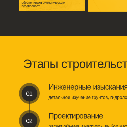
Этапы строительства
Инженерные изыскания
01
детальное изучение грунтов, гидрологии и 
Проектирование
02
расчет объема и нагрузок, выбор материало
Подготовка площадки
03
земляные работы, устройство фундаментов
Монтаж резервуаров
04
сборка металлоконструкций, сварка, провер