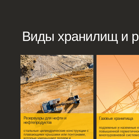
Виды хранилищ и рез
Резервуары для нефти и
Газовые хранилища
нефтепродуктов
подземные и наземные емкости с
стальные цилиндрические конструкции с
повышенной герметичностью и
плавающими крышами или понтонами,
многоуровневой системой защиты.
которые уменьшают потери и
обеспечивают экологическую
безопасность.