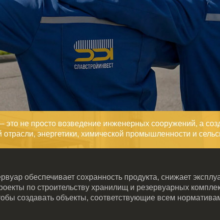
е просто возведение инженерных сооружений, а создание надежн
, энергетики, химической промышленности и сельского хозяйства
беспечивает сохранность продукта, снижает эксплуатационные рас
 строительству хранилищ и резервуарных комплексов под ключ.
здавать объекты, соответствующие всем нормативам и ожиданиям 