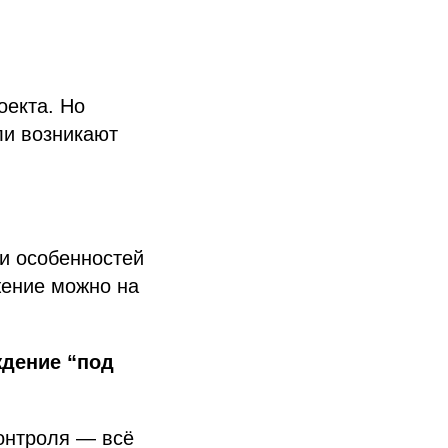
оекта. Но
ли возникают
 и особенностей
жение можно на
ждение “под
контроля — всё