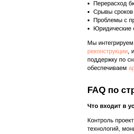
Перерасход бю
Срывы сроков
Проблемы с п
Юридические 
Мы интегрируем 
реконструкции
, 
поддержку по с
обеспечиваем
ар
FAQ по ст
Что входит в у
Контроль проект
технологий, мон