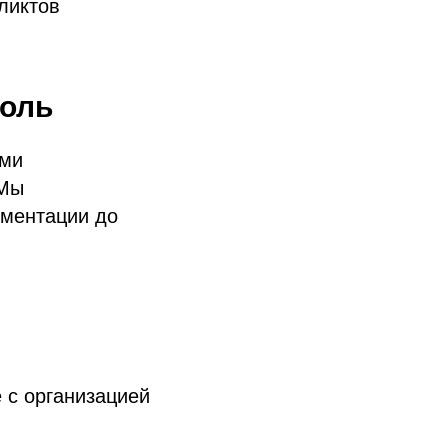
ликтов
роль
ыми
 Мы
ументации до
 с организацией