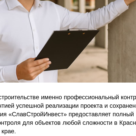
строительстве именно профессиональный контр
нтией успешной реализации проекта и сохране
ния «СлавСтройИнвест» предоставляет полный 
онтроля для объектов любой сложности в Крас
 крае.