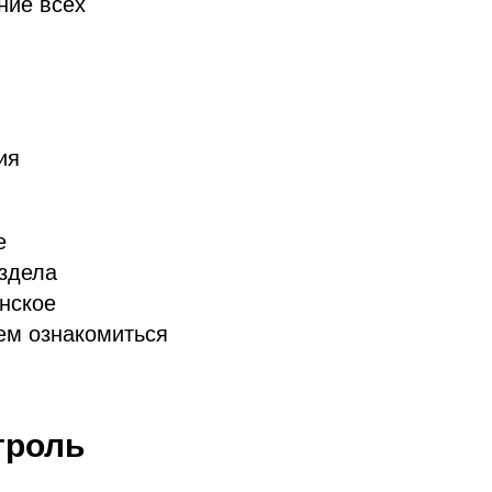
ние всех
ия
е
здела
нское
ем ознакомиться
троль