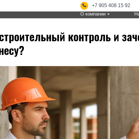
+7 905 408 15 92
info@s
О компании
Направления
 строительный контроль и зач
несу?