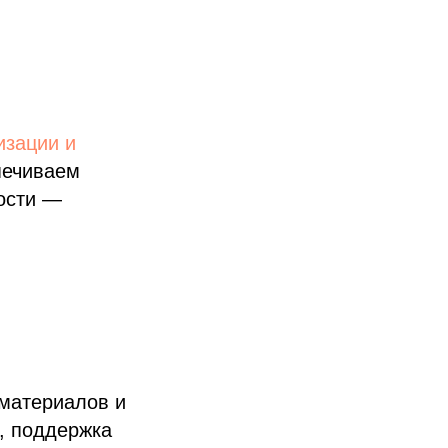
зации и
спечиваем
мости —
 материалов и
, поддержка