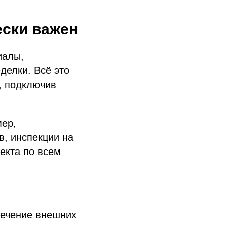
ески важен
иалы,
делки. Всё это
, подключив
мер,
, инспекции на
ъекта по всем
лечение внешних