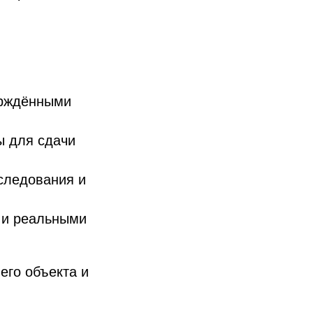
ерждёнными
ы для сдачи
следования и
 и реальными
Политика конфиденциальности
Согласие на распространение ПД
Согласие на обработку ПД
его объекта и