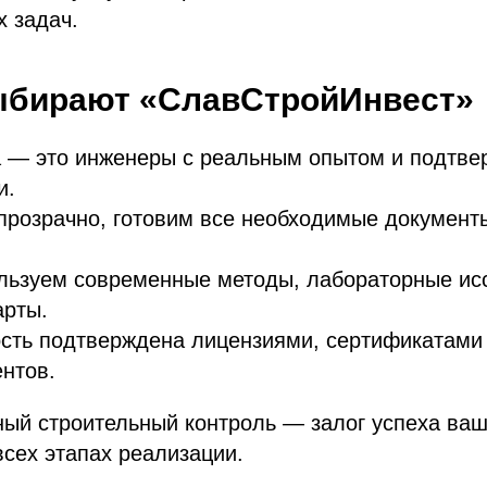
х задач.
ыбирают «СлавСтройИнвест»
 — это инженеры с реальным опытом и подтв
и.
прозрачно, готовим все необходимые документ
ользуем современные методы, лабораторные ис
арты.
ость подтверждена лицензиями, сертификатами
Капитальное строительство
О нас
нтов.
Инжиниринг
Новости
Модернизация и реконструкция
Вакансии
ый строительный контроль — залог успеха ваш
Комплектация и логистика
Клиенты
всех этапах реализации.
Аренда спецтехники
Блог