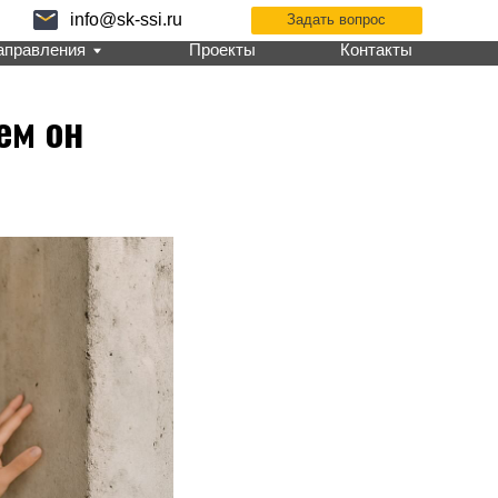
k-ssi.ru
Задать вопрос
Проекты
Контакты
ем он