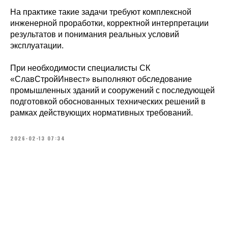
На практике такие задачи требуют комплексной
инженерной проработки, корректной интерпретации
результатов и понимания реальных условий
Капитальное строительство
эксплуатации.
Инжиниринг
При необходимости специалисты СК
Модернизация и реконструкция
«СлавСтройИнвест» выполняют обследование
промышленных зданий и сооружений с последующей
Комплектация и логистика
подготовкой обоснованных технических решений в
Антикоррозийная защита
рамках действующих нормативных требований.
Аренда спецтехники
2026-02-13 07:34
Изготовление металлоконструкций
О нас
Новости
Вакансии
Клиенты
Блог