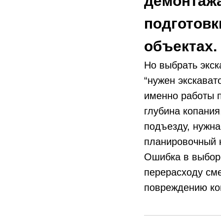
демонтажа
подготовк
объектах.
Но выбрать экск
“нужен экскават
именно работы п
глубина копания
подъезду, нужна
планировочный к
Ошибка в выборе
перерасходу сме
повреждению ко