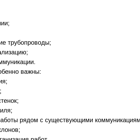
ии;
ие трубопроводы;
ализацию;
ммуникации.
обенно важны:
ия;
;
стенок;
иля;
работы рядом с существующими коммуникациям
клонов;
ганизация работ.