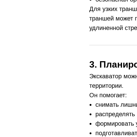
Для узких тран
траншей может п
удлиненной стре
3. Планир
Экскаватор можн
территории.
Он помогает:
снимать лишни
распределять 
формировать 
подготавливат