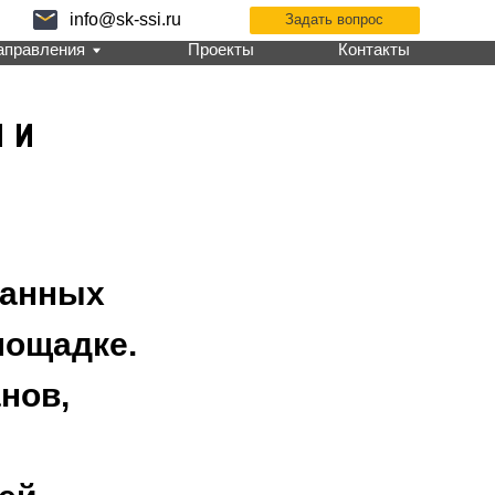
k-ssi.ru
Задать вопрос
Проекты
Контакты
 и
ванных
лощадке.
нов,