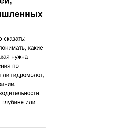
ей,
мышленных
 сказать:
понимать, какие
акая нужна
ения по
я ли гидромолот,
вание.
водительности,
 глубине или