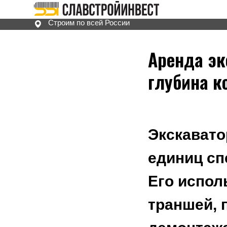
Строим по всей России
Аренда эк
глубина к
Экскавато
единиц сп
Его испол
траншей, 