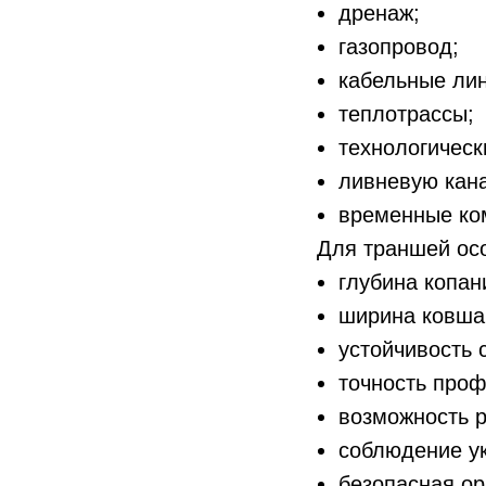
дренаж;
газопровод;
кабельные лин
теплотрассы;
технологическ
ливневую кан
временные ко
Для траншей ос
глубина копан
ширина ковша
устойчивость 
точность проф
возможность 
соблюдение у
безопасная ор