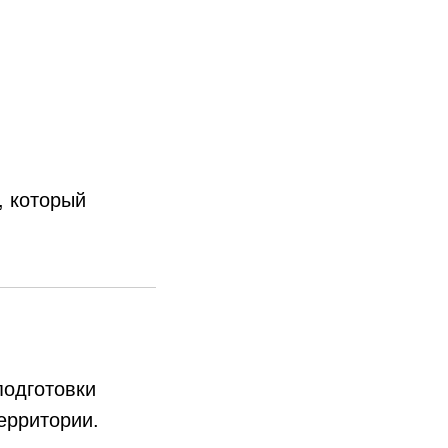
, который
подготовки
ерритории.