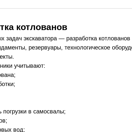
отка котлованов
х задач экскаватора — разработка котлованов 
даменты, резервуары, технологическое оборуд
екты.
ники учитывают:
ована;
ботки;
 погрузки в самосвалы;
ов;
овых вод;