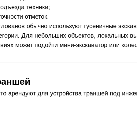
одъезда техники;
точности отметок.
тлованов обычно используют гусеничные экска
егории. Для небольших объектов, локальных вы
виях может подойти мини-экскаватор или колес
траншей
сто арендуют для устройства траншей под инж