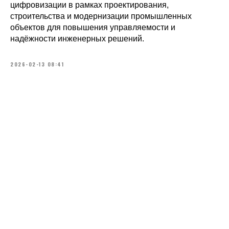
цифровизации в рамках проектирования,
строительства и модернизации промышленных
объектов для повышения управляемости и
надёжности инженерных решений.
2026-02-13 08:41
Капитальное строительство
Инжиниринг
Модернизация и реконструкция
Комплектация и логистика
Антикоррозийная защита
Аренда спецтехники
Изготовление металлоконструкций
О нас
Новости
Вакансии