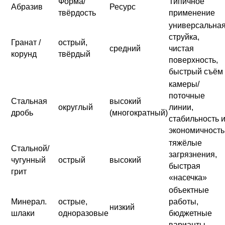
Форма/
Типичное
Абразив
Ресурс
твёрдость
применение
универсальна
струйка,
Гранат /
острый,
средний
чистая
корунд
твёрдый
поверхность,
быстрый съём
камеры/
поточные
Стальная
высокий
округлый
линии,
дробь
(многократный)
стабильность 
экономичность
тяжёлые
Стальной/
загрязнения,
чугунный
острый
высокий
быстрая
грит
«насечка»
объектные
Минерал.
острые,
работы,
низкий
шлаки
одноразовые
бюджетные
варианты