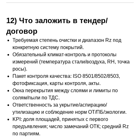
12) Что заложить в тендер/
договор
Требуемая степень очистки и диапазон Rz под
конкретную систему покрытий.
Обязательный климат-контроль и протоколы
измерений (температура стали/воздуха, RH, точка
росы).
Пакет контроля качества: ISO 8501/8502/8503,
фотофиксация, карты контроля, акты.
Окна перекрытия между слоями и лимиты по
солям/пыли по ТДС.
Ответственность за укрытие/аспирацию/
утилизацию и соблюдение норм ОТ/ПБ/экологии.
Капитальное строительство
KPI: доля площадей, принятых с первого
предъявления; число замечаний ОТК; средний Rz
Инжиниринг
по партиям.
Модернизация и реконструкция