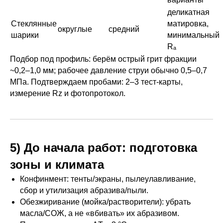
деликатная
Стеклянные
матировка,
округлые
средний
шарики
минимальный
Rₐ
Подбор под профиль: берём острый грит фракции
~0,2–1,0 мм; рабочее давление струи обычно 0,5–0,7
МПа. Подтверждаем пробами: 2–3 тест-карты,
измерение Rz и фотопротокол.
5) До начала работ: подготовка
зоны и климата
Конфинмент: тенты/экраны, пылеулавливание,
сбор и утилизация абразива/пыли.
Обезжиривание (мойка/растворители): убрать
масла/СОЖ, а не «вбивать» их абразивом.