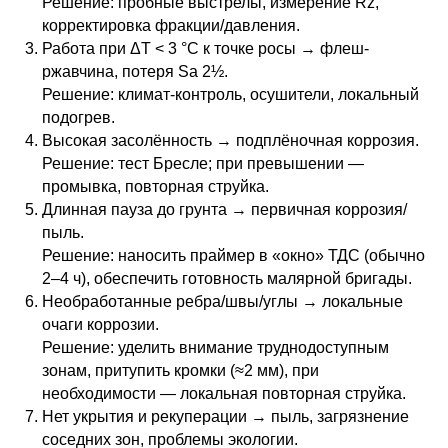
Решение: пробные выстрелы, измерение Rz,
корректировка фракции/давления.
Работа при ΔT < 3 °C к точке росы → флеш-
ржавчина, потеря Sa 2½.
Решение: климат-контроль, осушители, локальный
подогрев.
Высокая засолённость → подплёночная коррозия.
Решение: тест Бресле; при превышении —
промывка, повторная струйка.
Длинная пауза до грунта → первичная коррозия/
пыль.
Решение: наносить праймер в «окно» ТДС (обычно
2–4 ч), обеспечить готовность малярной бригады.
Необработанные ребра/швы/углы → локальные
очаги коррозии.
Решение: уделить внимание труднодоступным
зонам, притупить кромки (≈2 мм), при
необходимости — локальная повторная струйка.
Нет укрытия и рекуперации → пыль, загрязнение
соседних зон, проблемы экологии.