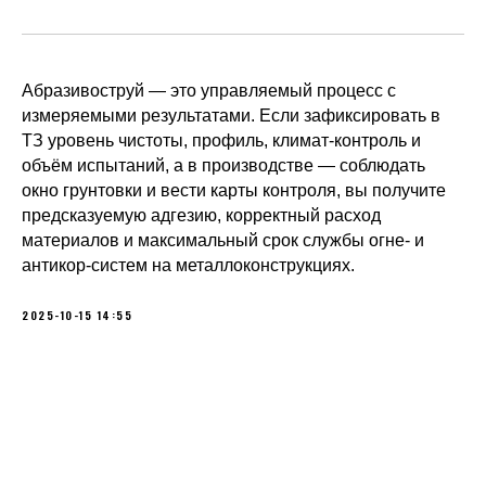
Комплектация и логистика
Антикоррозийная защита
Аренда спецтехники
Абразивоструй — это управляемый процесс с
измеряемыми результатами. Если зафиксировать в
Изготовление металлоконструкций
ТЗ уровень чистоты, профиль, климат-контроль и
объём испытаний, а в производстве — соблюдать
О нас
окно грунтовки и вести карты контроля, вы получите
Новости
предсказуемую адгезию, корректный расход
Вакансии
материалов и максимальный срок службы огне- и
антикор-систем на металлоконструкциях.
Клиенты
Блог
2025-10-15 14:55
Телефон:
+7 905 408 15 92
350062, Краснодарский край, г.о. город Краснодар, г.
Краснодар, ул. им. Атарбекова, д. 1/1, помещ. № 21/1,
ОП "ССИ-Изобильный" Ставропольский край,
Изобильненский район, г. Изобильный, ул.
Транспортная 9, пом. 98